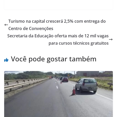
h
a
m
h
at
c
ai
ar
s
e
l
e
Turismo na capital crescerá 2,5% com entrega do
A
b
Centro de Convenções
p
o
Secretaria da Educação oferta mais de 12 mil vagas
p
o
para cursos técnicos gratuitos
k
Você pode gostar também