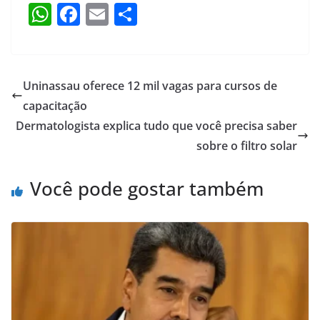
W
F
E
S
h
a
m
h
at
c
ai
ar
s
e
l
e
Uninassau oferece 12 mil vagas para cursos de
A
b
capacitação
p
o
Dermatologista explica tudo que você precisa saber
p
o
sobre o filtro solar
k
Você pode gostar também