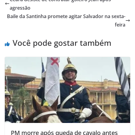
A
b
agressão
p
o
Baile da Santinha promete agitar Salvador na sexta-
p
o
feira
k
Você pode gostar também
PM morre após queda de cavalo antes