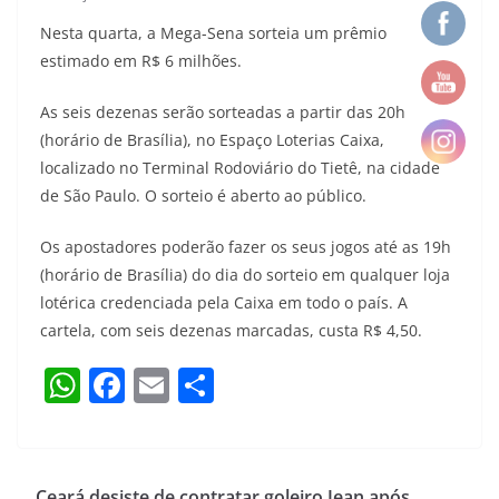
Nesta quarta, a Mega-Sena sorteia um prêmio
estimado em R$ 6 milhões.
As seis dezenas serão sorteadas a partir das 20h
(horário de Brasília), no Espaço Loterias Caixa,
localizado no Terminal Rodoviário do Tietê, na cidade
de São Paulo. O sorteio é aberto ao público.
Os apostadores poderão fazer os seus jogos até as 19h
(horário de Brasília) do dia do sorteio em qualquer loja
lotérica credenciada pela Caixa em todo o país. A
cartela, com seis dezenas marcadas, custa R$ 4,50.
W
F
E
S
h
a
m
h
at
c
ai
ar
s
e
l
e
Ceará desiste de contratar goleiro Jean após