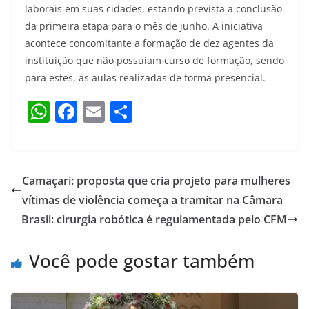
laborais em suas cidades, estando prevista a conclusão
da primeira etapa para o mês de junho. A iniciativa
acontece concomitante a formação de dez agentes da
instituição que não possuíam curso de formação, sendo
para estes, as aulas realizadas de forma presencial.
W
F
E
S
h
a
m
h
at
c
ai
ar
s
e
l
e
Camaçari: proposta que cria projeto para mulheres
A
b
vítimas de violência começa a tramitar na Câmara
p
o
Brasil: cirurgia robótica é regulamentada pelo CFM
p
o
Você pode gostar também
k