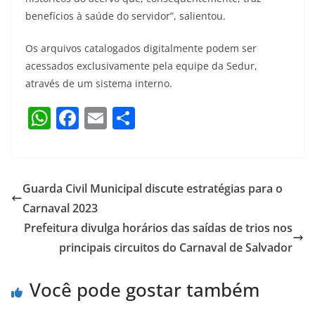
benefícios à saúde do servidor”, salientou.
Os arquivos catalogados digitalmente podem ser
acessados exclusivamente pela equipe da Sedur,
através de um sistema interno.
W
F
E
S
h
a
m
h
at
c
ai
ar
s
e
l
e
Guarda Civil Municipal discute estratégias para o
A
b
Carnaval 2023
p
o
Prefeitura divulga horários das saídas de trios nos
p
o
principais circuitos do Carnaval de Salvador
k
Você pode gostar também