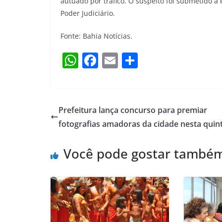
autuado por tráfico. O suspeito foi submetido a
Poder Judiciário.
Fonte: Bahia Notícias.
W
F
E
S
h
a
m
h
at
c
ai
ar
s
e
l
e
Prefeitura lança concurso para premiar
A
b
fotografias amadoras da cidade nesta quin
p
o
Você pode gostar també
p
o
k