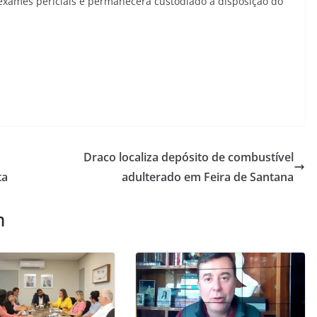
 exames periciais e permanecerá custodiado à disposição do
Draco localiza depósito de combustível
ta
adulterado em Feira de Santana
m