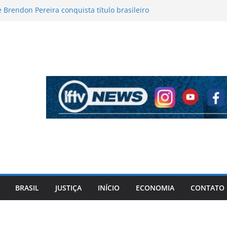
Brendon Pereira conquista título brasileiro
 Regularidade
g Pro da linha 2027 com motor flex; veja
alhes do SUV
 réus quatro policiais militares por mortes de
durante operação em Camaçari
aciona Ivoneide Caetano por suposta
leitoral antecipada em Camaçari
o Paulo é preso após atropelar e matar idoso
m Barueri
BRASIL
JUSTIÇA
INÍCIO
ECONOMIA
CONTATO