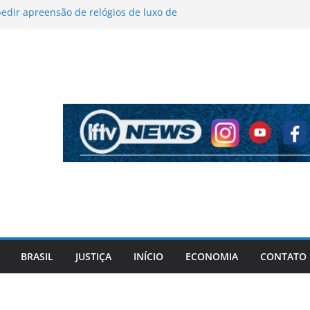
edir apreensão de relógios de luxo de
 durante operação da PF
dor terá vagões preferenciais para mulheres
o Lilás
e cozinha tem nova redução na Bahia a
gunda-feira
la de Lula sobre gravidez na adolescência
nção do PT
desculpas por autodeclaração racial em
ter aprendido com episódio
BRASIL
JUSTIÇA
INÍCIO
ECONOMIA
CONTATO