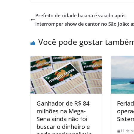
at
c
ai
ar
s
e
l
e
Prefeito de cidade baiana é vaiado após
A
b
interromper show de cantor no São João; a
p
o
Você pode gostar també
p
o
k
Ganhador de R$ 84
Feriad
milhões na Mega-
opera
Sena ainda não foi
Siste
buscar o dinheiro e
11 de o