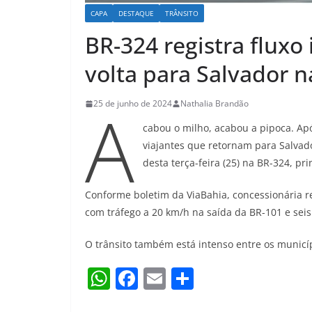
CAPA
DESTAQUE
TRÂNSITO
BR-324 registra flux
volta para Salvador 
A
25 de junho de 2024
Nathalia Brandão
cabou o milho, acabou a pipoca. Apó
viajantes que retornam para Salva
desta terça-feira (25) na BR-324, pr
Conforme boletim da ViaBahia, concessionária re
com tráfego a 20 km/h na saída da BR-101 e seis
O trânsito também está intenso entre os municí
W
F
E
S
h
a
m
h