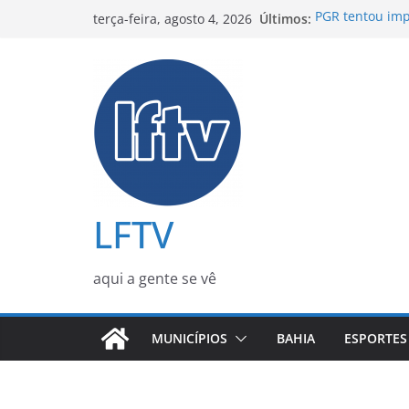
Pular
Últimos:
PGR tentou imp
terça-feira, agosto 4, 2026
para
Jaques Wagner
Metrô de Salva
o
durante o Agost
conteúdo
Preço do gás d
partir desta se
Janja rebate fa
durante conve
ACM Neto pede 
2022 e afirma 
LFTV
aqui a gente se vê
MUNICÍPIOS
BAHIA
ESPORTES