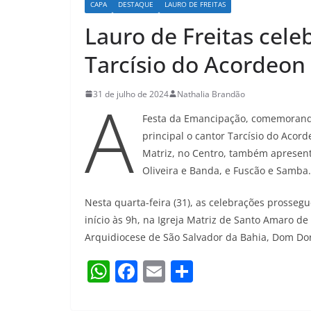
CAPA
DESTAQUE
LAURO DE FREITAS
Lauro de Freitas cel
Tarcísio do Acordeon 
A
31 de julho de 2024
Nathalia Brandão
Festa da Emancipação, comemorando 
principal o cantor Tarcísio do Acord
Matriz, no Centro, também apresen
Oliveira e Banda, e Fuscão e Samba. A
Nesta quarta-feira (31), as celebrações prosseg
início às 9h, na Igreja Matriz de Santo Amaro de
Arquidiocese de São Salvador da Bahia, Dom Dor
W
F
E
S
h
a
m
h