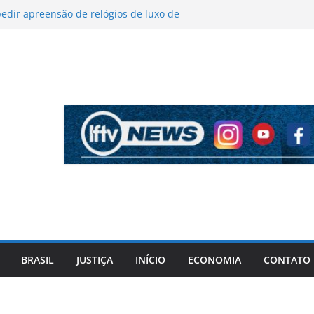
edir apreensão de relógios de luxo de
 durante operação da PF
dor terá vagões preferenciais para mulheres
o Lilás
e cozinha tem nova redução na Bahia a
gunda-feira
la de Lula sobre gravidez na adolescência
nção do PT
desculpas por autodeclaração racial em
ter aprendido com episódio
BRASIL
JUSTIÇA
INÍCIO
ECONOMIA
CONTATO