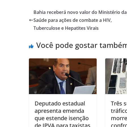
at
c
ai
ar
s
e
l
e
Bahia receberá novo valor do Ministério da
A
b
Saúde para ações de combate a HIV,
p
o
Tuberculose e Hepatites Virais
p
o
Você pode gostar també
k
Deputado estadual
Três 
apresenta emenda
tráfic
que estende isenção
morr
de IPVA para taxistas
confr