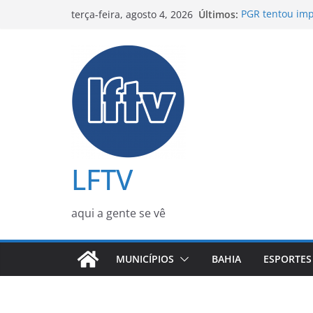
Pular
Últimos:
PGR tentou imp
terça-feira, agosto 4, 2026
para
Jaques Wagner
Metrô de Salva
o
durante o Agost
conteúdo
Preço do gás d
partir desta se
Janja rebate fa
durante conve
ACM Neto pede 
2022 e afirma 
LFTV
aqui a gente se vê
MUNICÍPIOS
BAHIA
ESPORTES