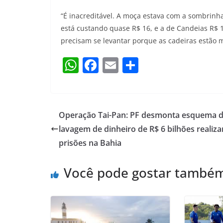
“É inacreditável. A moça estava com a sombrin
está custando quase R$ 16, e a de Candeias R$ 
precisam se levantar porque as cadeiras estão mo
W
F
E
S
h
a
m
h
at
c
ai
ar
s
e
l
e
Operação Tai-Pan: PF desmonta esquema 
A
b
lavagem de dinheiro de R$ 6 bilhões realiz
p
o
prisões na Bahia
p
o
Você pode gostar també
k