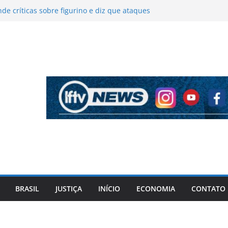
de críticas sobre figurino e diz que ataques
ram vendas da turnê
impedir apreensão de relógios de luxo de
ner durante operação da PF
a fogo parcialmente no Centro de Mata de São
geiros deixam veículo sem ferimentos
 é socorrido após apresentar surto no Centro
e Salvador
onaro diz que aceitará resultado das eleições,
 defender mais transparência nas urnas
BRASIL
JUSTIÇA
INÍCIO
ECONOMIA
CONTATO