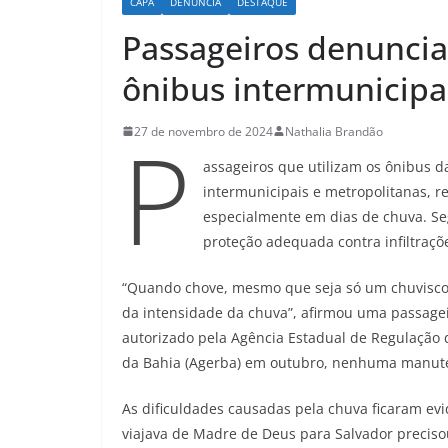
CAPA
DENÚNCIA
DESTAQUE
Passageiros denunci
ônibus intermunicipal
P
27 de novembro de 2024
Nathalia Brandão
assageiros que utilizam os ônibus d
intermunicipais e metropolitanas, r
especialmente em dias de chuva. Se
proteção adequada contra infiltraçõ
“Quando chove, mesmo que seja só um chuvisco
da intensidade da chuva”, afirmou uma passage
autorizado pela Agência Estadual de Regulação 
da Bahia (Agerba) em outubro, nenhuma manuten
As dificuldades causadas pela chuva ficaram e
viajava de Madre de Deus para Salvador precis