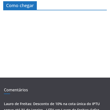
Como chegar
Comentários
Lauro de Freitas: Desconto de 10% na cota única do IPTU
segue até 31 de janeiro - LFTV
em
Lauro de Freitas: Sefaz