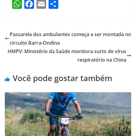
W
F
E
S
h
a
m
h
at
c
ai
ar
s
e
l
e
Passarela dos ambulantes começa a ser montada no
A
b
circuito Barra-Ondina
p
o
HMPV: Ministério da Saúde monitora surto de vírus
p
o
respiratório na China
k
Você pode gostar também