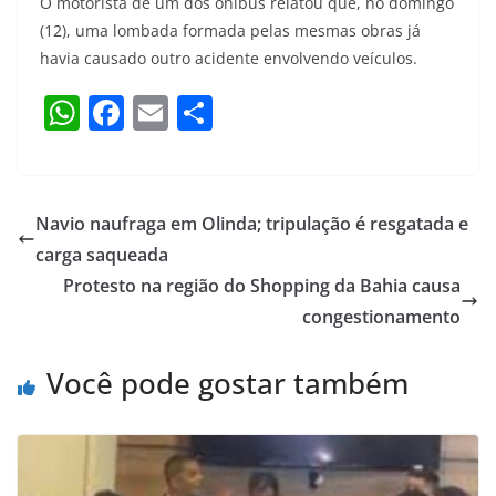
O motorista de um dos ônibus relatou que, no domingo
(12), uma lombada formada pelas mesmas obras já
havia causado outro acidente envolvendo veículos.
W
F
E
S
h
a
m
h
at
c
ai
ar
s
e
l
e
Navio naufraga em Olinda; tripulação é resgatada e
A
b
carga saqueada
p
o
Protesto na região do Shopping da Bahia causa
p
o
congestionamento
k
Você pode gostar também