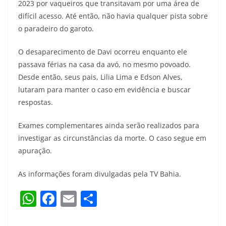
2023 por vaqueiros que transitavam por uma área de
difícil acesso. Até então, não havia qualquer pista sobre
o paradeiro do garoto.
O desaparecimento de Davi ocorreu enquanto ele
passava férias na casa da avó, no mesmo povoado.
Desde então, seus pais, Lilia Lima e Edson Alves,
lutaram para manter o caso em evidência e buscar
respostas.
Exames complementares ainda serão realizados para
investigar as circunstâncias da morte. O caso segue em
apuração.
As informações foram divulgadas pela TV Bahia.
W
F
E
S
h
a
m
h