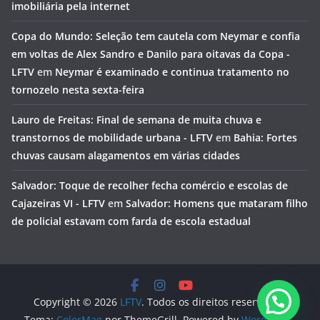
imobiliária pela internet
Copa do Mundo: Seleção tem cautela com Neymar e confia
em voltas de Alex Sandro e Danilo para oitavas da Copa -
LFTV
em
Neymar é examinado e continua tratamento no
tornozelo nesta sexta-feira
Lauro de Freitas: Final de semana de muita chuva e
transtornos de mobilidade urbana - LFTV
em
Bahia: Fortes
chuvas causam alagamentos em várias cidades
Salvador: Toque de recolher fecha comércio e escolas de
Cajazeiras VI - LFTV
em
Salvador: Homens que mataram filho
de policial estavam com farda de escola estadual
Copyright © 2026
LFTV
. Todos os direitos reservados.
Tema:
ColorMag
por ThemeGrill. Powered by
WordPress
.