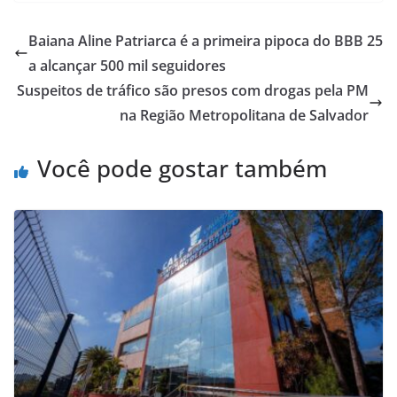
at
c
ai
ar
s
e
l
e
Baiana Aline Patriarca é a primeira pipoca do BBB 25
A
b
a alcançar 500 mil seguidores
p
o
Suspeitos de tráfico são presos com drogas pela PM
p
o
na Região Metropolitana de Salvador
k
Você pode gostar também