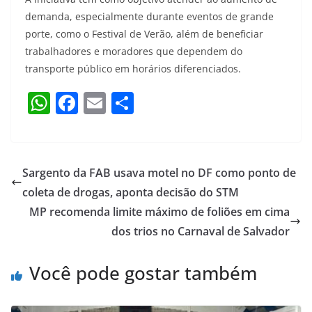
demanda, especialmente durante eventos de grande
porte, como o Festival de Verão, além de beneficiar
trabalhadores e moradores que dependem do
transporte público em horários diferenciados.
W
F
E
S
h
a
m
h
at
c
ai
ar
s
e
l
e
Sargento da FAB usava motel no DF como ponto de
A
b
coleta de drogas, aponta decisão do STM
p
o
MP recomenda limite máximo de foliões em cima
p
o
dos trios no Carnaval de Salvador
k
Você pode gostar também