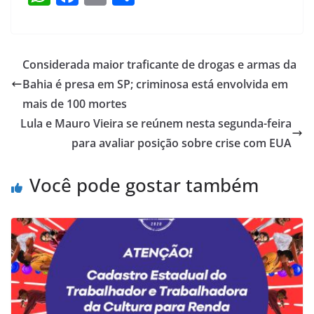
h
a
m
h
at
c
ai
ar
s
e
l
e
Considerada maior traficante de drogas e armas da
A
b
Bahia é presa em SP; criminosa está envolvida em
p
o
mais de 100 mortes
p
o
Lula e Mauro Vieira se reúnem nesta segunda-feira
para avaliar posição sobre crise com EUA
k
Você pode gostar também