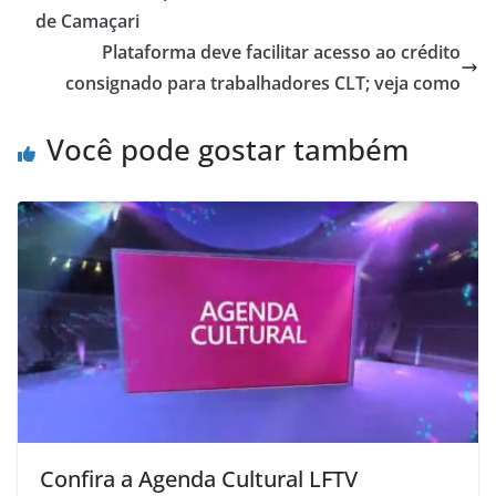
p
o
de Camaçari
p
o
Plataforma deve facilitar acesso ao crédito
consignado para trabalhadores CLT; veja como
k
Você pode gostar também
Confira a Agenda Cultural LFTV