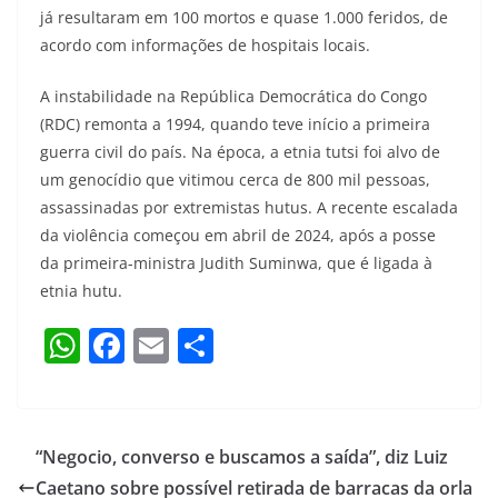
já resultaram em 100 mortos e quase 1.000 feridos, de
acordo com informações de hospitais locais.
A instabilidade na República Democrática do Congo
(RDC) remonta a 1994, quando teve início a primeira
guerra civil do país. Na época, a etnia tutsi foi alvo de
um genocídio que vitimou cerca de 800 mil pessoas,
assassinadas por extremistas hutus. A recente escalada
da violência começou em abril de 2024, após a posse
da primeira-ministra Judith Suminwa, que é ligada à
etnia hutu.
W
F
E
S
h
a
m
h
at
c
ai
ar
s
e
l
e
“Negocio, converso e buscamos a saída”, diz Luiz
A
b
Caetano sobre possível retirada de barracas da orla