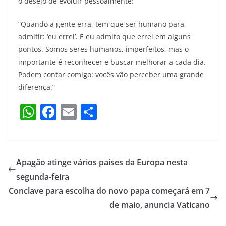
o desejo de evoluir pessoalmente:
“Quando a gente erra, tem que ser humano para
admitir: ‘eu errei’. E eu admito que errei em alguns
pontos. Somos seres humanos, imperfeitos, mas o
importante é reconhecer e buscar melhorar a cada dia.
Podem contar comigo: vocês vão perceber uma grande
diferença.”
W
F
E
S
h
a
m
h
at
c
ai
ar
s
e
l
e
Apagão atinge vários países da Europa nesta
A
b
segunda-feira
p
o
Conclave para escolha do novo papa começará em 7
p
o
de maio, anuncia Vaticano
k