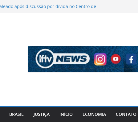
leado após discussão por dívida no Centro de
o João
de críticas sobre figurino e diz que ataques
ram vendas da turnê
onaro mantém indefinição sobre vice e diz que
com partidos continuam
tida pela PF cita “apoio total” de ACM Neto ao
aniel Vorcaro
rto a tiros após criminosos invadirem
 em Camaçari
BRASIL
JUSTIÇA
INÍCIO
ECONOMIA
CONTATO