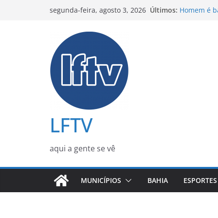
Pular
Últimos:
Homem é ba
segunda-feira, agosto 3, 2026
para
Mata de Sã
Xuxa respon
o
impulsiona
conteúdo
Flávio Bols
conversas 
Mensagem ob
banqueiro D
Homem é mo
residência
LFTV
aqui a gente se vê
MUNICÍPIOS
BAHIA
ESPORTES