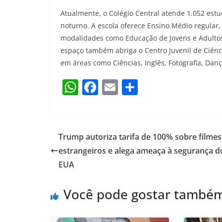
Atualmente, o Colégio Central atende 1.052 estu
noturno. A escola oferece Ensino Médio regular
modalidades como Educação de Jovens e Adultos
espaço também abriga o Centro Juvenil de Ciência
em áreas como Ciências, Inglês, Fotografia, Danç
W
F
E
S
h
a
m
h
at
c
ai
ar
s
e
l
e
Trump autoriza tarifa de 100% sobre filmes
A
b
estrangeiros e alega ameaça à segurança d
p
o
EUA
p
o
Você pode gostar també
k