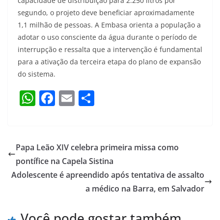
capacidade de distribuição para 2.250 litros por
segundo, o projeto deve beneficiar aproximadamente
1,1 milhão de pessoas. A Embasa orienta a população a
adotar o uso consciente da água durante o período de
interrupção e ressalta que a intervenção é fundamental
para a ativação da terceira etapa do plano de expansão
do sistema.
W
F
E
S
h
a
m
h
at
c
ai
ar
s
e
l
e
Papa Leão XIV celebra primeira missa como
A
b
pontífice na Capela Sistina
p
o
Adolescente é apreendido após tentativa de assalto
p
o
a médico na Barra, em Salvador
k
Você pode gostar também