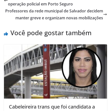
A
b
operação policial em Porto Seguro
p
o
Professores da rede municipal de Salvador decidem
p
o
manter greve e organizam novas mobilizações
k
Você pode gostar também
Cabeleireira trans que foi candidata a