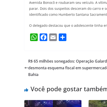
Avenida Bonocô e roubaram seu veículo. A vítim
parar. Dois dos suspeitos desceram do carro e
identificado como Humberto Santana Sacramento
O delegado destacou que o adolescente tinha en
W
F
E
S
h
a
m
h
at
c
ai
ar
s
e
l
e
R$ 65 milhões sonegados: Operação Galar
A
b
desmonta esquema fiscal em supermercad
p
o
Bahia
p
o
Você pode gostar també
k