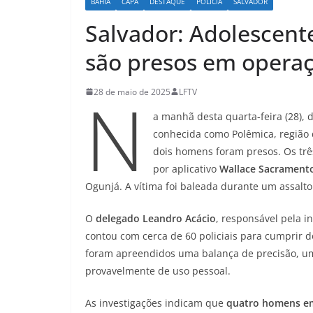
BAHIA
CAPA
DESTAQUE
POLICIA
SALVADOR
Salvador: Adolescent
são presos em operaç
N
28 de maio de 2025
LFTV
a manhã desta quarta-feira (28), 
conhecida como Polêmica, região 
dois homens foram presos. Os trê
por aplicativo
Wallace Sacramento
Ogunjá. A vítima foi baleada durante um assalto
O
delegado Leandro Acácio
, responsável pela i
contou com cerca de 60 policiais para cumprir 
foram apreendidos uma balança de precisão, um
provavelmente de uso pessoal.
As investigações indicam que
quatro homens e