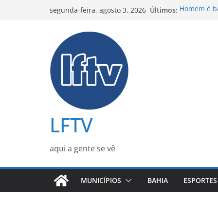
Pular
Últimos:
Homem é ba
segunda-feira, agosto 3, 2026
para
Mata de Sã
Xuxa respon
o
impulsiona
conteúdo
Flávio Bols
conversas 
Mensagem ob
banqueiro D
Homem é mo
residência
LFTV
aqui a gente se vê
MUNICÍPIOS
BAHIA
ESPORTES