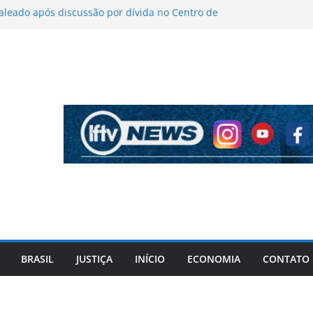
leado após discussão por dívida no Centro de
o João
de críticas sobre figurino e diz que ataques
ram vendas da turnê
onaro mantém indefinição sobre vice e diz que
com partidos continuam
tida pela PF cita “apoio total” de ACM Neto ao
aniel Vorcaro
rto a tiros após criminosos invadirem
 em Camaçari
BRASIL
JUSTIÇA
INÍCIO
ECONOMIA
CONTATO