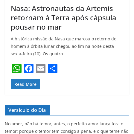
Nasa: Astronautas da Artemis
retornam à Terra após cápsula
pousar no mar
A histórica missão da Nasa que marcou o retorno do
homem à órbita lunar chegou ao fim na noite desta
sexta-feira (10). Os quatro
W
F
E
S
h
a
m
h
at
c
ai
ar
Read More
s
e
l
e
A
b
Versículo do Dia
p
o
p
o
No amor, não há temor; antes, o perfeito amor lança fora o
temor; porque o temor tem consigo a pena, e o que teme não