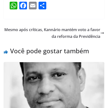
W
F
E
S
h
a
m
h
at
c
ai
ar
s
e
l
e
Mesmo após críticas, Kannário mantém voto a favor
A
b
da reforma da Previdência
p
o
Você pode gostar também
p
o
k