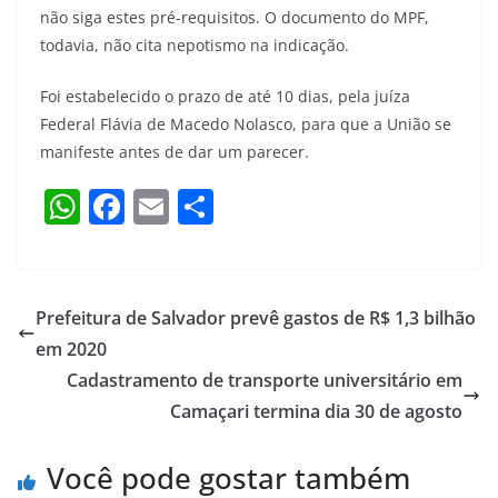
não siga estes pré-requisitos. O documento do MPF,
todavia, não cita nepotismo na indicação.
Foi estabelecido o prazo de até 10 dias, pela juíza
Federal Flávia de Macedo Nolasco, para que a União se
manifeste antes de dar um parecer.
W
F
E
S
h
a
m
h
at
c
ai
ar
s
e
l
e
Prefeitura de Salvador prevê gastos de R$ 1,3 bilhão
A
b
em 2020
p
o
Cadastramento de transporte universitário em
p
o
Camaçari termina dia 30 de agosto
k
Você pode gostar também