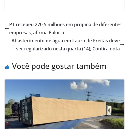
h
a
m
h
at
c
ai
ar
s
e
l
e
PT recebeu 270,5 milhões em propina de diferentes
A
b
empresas, afirma Palocci
p
o
Abastecimento de água em Lauro de Freitas deve
p
o
ser regularizado nesta quarta (14); Confira nota
k
Você pode gostar também