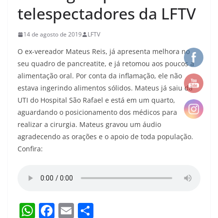
telespectadores da LFTV
14 de agosto de 2019
LFTV
O ex-vereador Mateus Reis, já apresenta melhora no
seu quadro de pancreatite, e já retomou aos poucos a
alimentação oral. Por conta da inflamação, ele não
estava ingerindo alimentos sólidos. Mateus já saiu da
UTI do Hospital São Rafael e está em um quarto,
aguardando o posicionamento dos médicos para
realizar a cirurgia. Mateus gravou um áudio
agradecendo as orações e o apoio de toda população.
Confira:
W
F
E
S