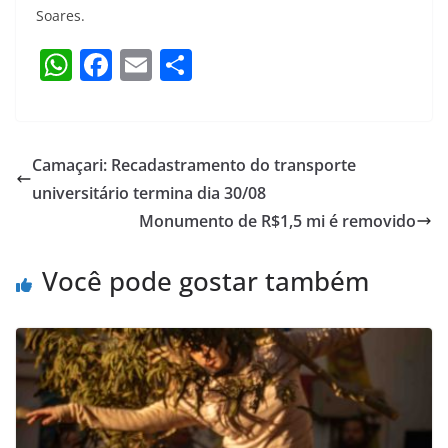
Soares.
W
F
E
S
h
a
m
h
at
c
ai
ar
s
e
l
e
Camaçari: Recadastramento do transporte
A
b
universitário termina dia 30/08
p
o
Monumento de R$1,5 mi é removido
p
o
Você pode gostar também
k