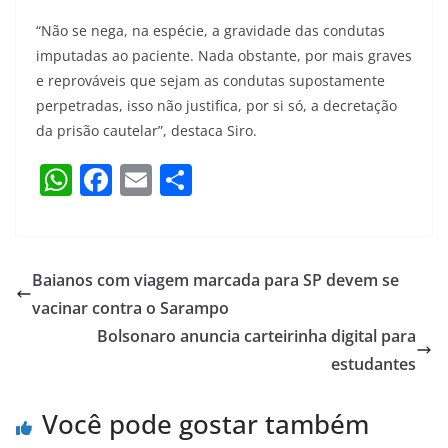
“Não se nega, na espécie, a gravidade das condutas
imputadas ao paciente. Nada obstante, por mais graves
e reprováveis que sejam as condutas supostamente
perpetradas, isso não justifica, por si só, a decretação
da prisão cautelar”, destaca Siro.
W
F
E
S
h
a
m
h
at
c
ai
ar
s
e
l
e
Baianos com viagem marcada para SP devem se
A
b
vacinar contra o Sarampo
p
o
Bolsonaro anuncia carteirinha digital para
p
o
estudantes
k
Você pode gostar também