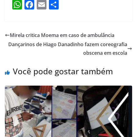
W
F
E
S
h
a
m
h
at
c
ai
ar
s
e
l
e
Mirela critica Moema em caso de ambulância
A
b
Dançarinos de Hiago Danadinho fazem coreografia
p
o
obscena em escola
p
o
Você pode gostar também
k