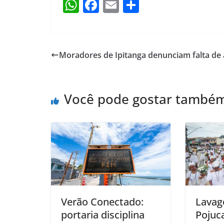
W
F
E
S
h
a
m
h
at
c
ai
ar
s
e
l
e
Moradores de Ipitanga denunciam falta de
A
b
p
o
Você pode gostar també
p
o
k
Verão Conectado:
Lavag
portaria disciplina
Pojuca