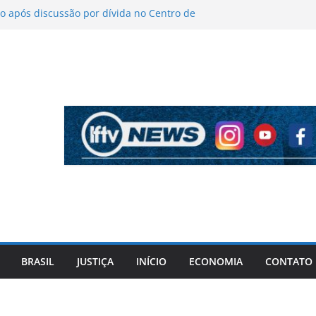
 após discussão por dívida no Centro de
o
íticas sobre figurino e diz que ataques
endas da turnê
 mantém indefinição sobre vice e diz que
artidos continuam
pela PF cita “apoio total” de ACM Neto ao
l Vorcaro
 tiros após criminosos invadirem
amaçari
BRASIL
JUSTIÇA
INÍCIO
ECONOMIA
CONTATO