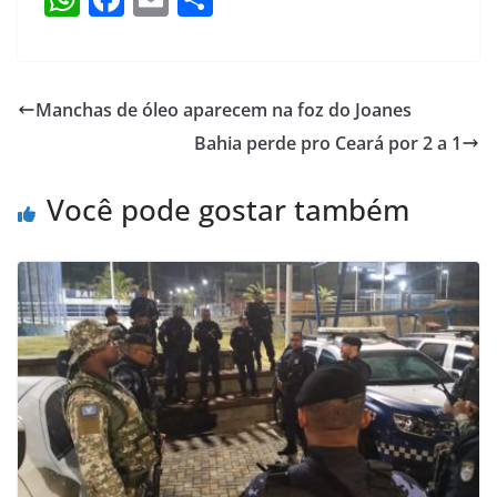
h
a
m
h
at
c
ai
ar
s
e
l
e
Manchas de óleo aparecem na foz do Joanes
A
b
Bahia perde pro Ceará por 2 a 1
p
o
p
o
Você pode gostar também
k