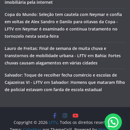
imobiliária pela internet
Copa do Mundo: Seleção tem cautela com Neymar e confia
em voltas de Alex Sandro e Danilo para oitavas da Copa -
LFTV
em
Neymar é examinado e continua tratamento no
tornozelo nesta sexta-feira
Lauro de Freitas: Final de semana de muita chuva e
transtornos de mobilidade urbana - LFTV
em
Bahia: Fortes
chuvas causam alagamentos em várias cidades
Salvador: Toque de recolher fecha comércio e escolas de
Cajazeiras VI - LFTV
em
Salvador: Homens que mataram filho
de policial estavam com farda de escola estadual
Copyright © 2026
LFTV
. Todos os direitos reservados.
Tema:
ColorMag
por ThemeGrill. Powered by
WordPress
.