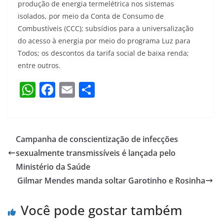
produção de energia termelétrica nos sistemas
isolados, por meio da Conta de Consumo de
Combustíveis (CCC); subsídios para a universalização
do acesso à energia por meio do programa Luz para
Todos; os descontos da tarifa social de baixa renda;
entre outros.
W
F
E
S
h
a
m
h
at
c
ai
ar
s
e
l
e
Campanha de conscientização de infecções
A
b
sexualmente transmissíveis é lançada pelo
p
o
Ministério da Saúde
p
o
Gilmar Mendes manda soltar Garotinho e Rosinha
k
Você pode gostar também