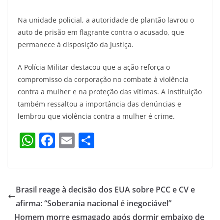
Na unidade policial, a autoridade de plantão lavrou o
auto de prisão em flagrante contra o acusado, que
permanece à disposição da Justiça.
A Polícia Militar destacou que a ação reforça o
compromisso da corporação no combate à violência
contra a mulher e na proteção das vítimas. A instituição
também ressaltou a importância das denúncias e
lembrou que violência contra a mulher é crime.
W
F
E
S
h
a
m
h
at
c
ai
ar
s
e
l
e
Brasil reage à decisão dos EUA sobre PCC e CV e
A
b
afirma: “Soberania nacional é inegociável”
p
o
Homem morre esmagado após dormir embaixo de