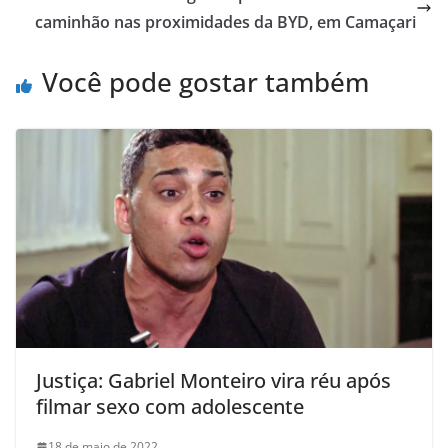
p
o
caminhão nas proximidades da BYD, em Camaçari
k
Você pode gostar também
Justiça: Gabriel Monteiro vira réu após
filmar sexo com adolescente
18 de maio de 2022