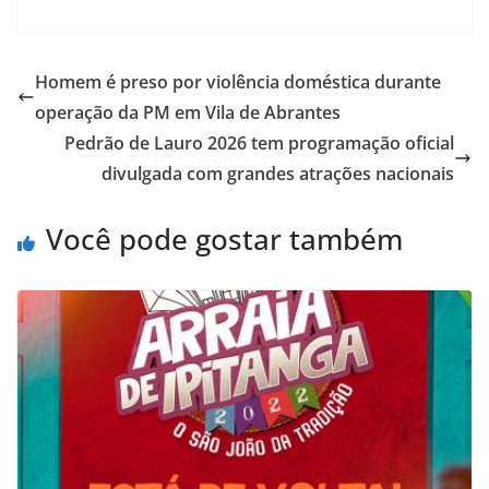
h
a
m
h
at
c
ai
ar
s
e
l
e
Homem é preso por violência doméstica durante
A
b
operação da PM em Vila de Abrantes
p
o
Pedrão de Lauro 2026 tem programação oficial
p
o
divulgada com grandes atrações nacionais
k
Você pode gostar também