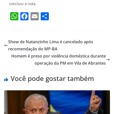
concluiu a nota.
W
F
E
S
h
a
m
h
at
c
ai
ar
s
e
l
e
Show de Natanzinho Lima é cancelado após
A
b
recomendação do MP-BA
p
o
Homem é preso por violência doméstica durante
p
o
operação da PM em Vila de Abrantes
k
Você pode gostar também