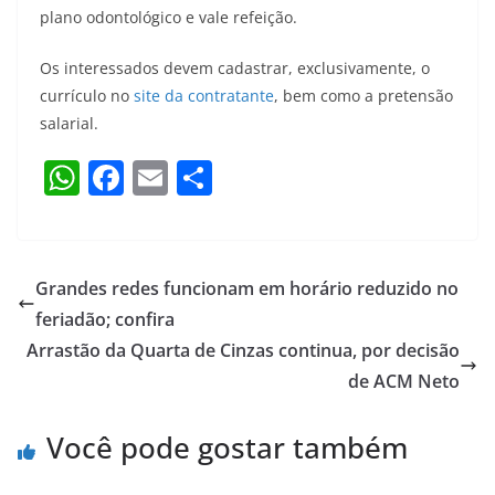
plano odontológico e vale refeição.
Os interessados devem cadastrar, exclusivamente, o
currículo no
site da contratante
, bem como a pretensão
salarial.
W
F
E
S
h
a
m
h
at
c
ai
ar
s
e
l
e
Grandes redes funcionam em horário reduzido no
A
b
feriadão; confira
p
o
Arrastão da Quarta de Cinzas continua, por decisão
p
o
de ACM Neto
k
Você pode gostar também