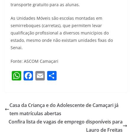
transporte gratuito para as alunas.
As Unidades Móveis são escolas montadas em
semirreboques (carretas), que permitem levar
qualificação profissional a diversos municípios do
estado, mesmo onde não existam unidades fixas do
Senai.
Fonte: ASCOM Camaçari
W
F
E
S
h
a
m
h
at
c
ai
ar
s
e
l
e
Casa da Criança e do Adolescente de Camaçari já
A
b
tem matrículas abertas
p
o
Confira lista de vagas de emprego disponíveis para
Lauro de Freitas