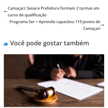
s
e
l
e
Camaçari: Senai e Prefeitura formam 2 turmas em
A
b
curso de qualificação
p
o
Programa Ser + Aprendiz capacitou 119 jovens de
p
o
Camaçari
k
Você pode gostar também