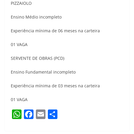
PIZZAIOLO
Ensino Médio incompleto
Experiência mínima de 06 meses na carteira
01 VAGA
SERVENTE DE OBRAS (PCD)
Ensino Fundamental incompleto
Experiência mínima de 03 meses na carteira
01 VAGA
W
F
E
S
h
a
m
h
at
c
ai
ar