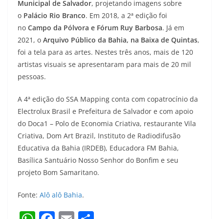
Municipal de Salvador
, projetando imagens sobre
o
Palácio Rio Branco
. Em 2018, a 2ª edição foi
no
Campo da Pólvora e Fórum Ruy Barbosa
. Já em
2021, o
Arquivo Público da Bahia, na Baixa de Quintas
,
foi a tela para as artes. Nestes três anos, mais de 120
artistas visuais se apresentaram para mais de 20 mil
pessoas.
A 4ª edição do SSA Mapping conta com copatrocínio da
Electrolux Brasil e Prefeitura de Salvador e com apoio
do Doca1 – Polo de Economia Criativa, restaurante Vila
Criativa, Dom Art Brazil, Instituto de Radiodifusão
Educativa da Bahia (IRDEB), Educadora FM Bahia,
Basílica Santuário Nosso Senhor do Bonfim e seu
projeto Bom Samaritano.
Fonte:
Alô alô Bahia
.
W
F
E
S