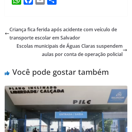
h
a
m
h
at
c
ai
ar
s
e
l
e
Criança fica ferida após acidente com veículo de
A
b
transporte escolar em Salvador
p
o
Escolas municipais de Águas Claras suspendem
p
o
aulas por conta de operação policial
k
Você pode gostar também