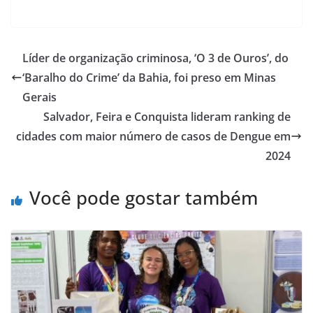
h
a
m
h
at
c
ai
ar
s
e
l
e
Líder de organização criminosa, ‘O 3 de Ouros’, do
A
b
‘Baralho do Crime’ da Bahia, foi preso em Minas
p
o
Gerais
p
o
Salvador, Feira e Conquista lideram ranking de
cidades com maior número de casos de Dengue em
k
2024
Você pode gostar também