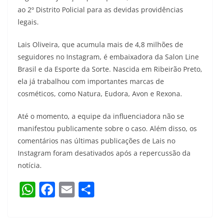
ao 2º Distrito Policial para as devidas providências
legais.
Lais Oliveira, que acumula mais de 4,8 milhões de
seguidores no Instagram, é embaixadora da Salon Line
Brasil e da Esporte da Sorte. Nascida em Ribeirão Preto,
ela já trabalhou com importantes marcas de
cosméticos, como Natura, Eudora, Avon e Rexona.
Até o momento, a equipe da influenciadora não se
manifestou publicamente sobre o caso. Além disso, os
comentários nas últimas publicações de Lais no
Instagram foram desativados após a repercussão da
notícia.
W
F
E
S
h
a
m
h