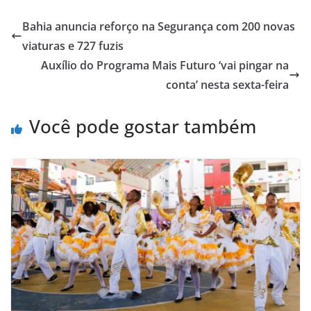
at
c
ai
ar
s
e
l
e
Bahia anuncia reforço na Segurança com 200 novas
A
b
viaturas e 727 fuzis
p
o
Auxílio do Programa Mais Futuro ‘vai pingar na
p
o
conta’ nesta sexta-feira
k
Você pode gostar também