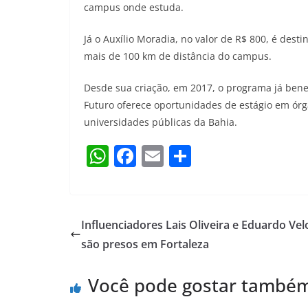
campus onde estuda.
Já o Auxílio Moradia, no valor de R$ 800, é des
mais de 100 km de distância do campus.
Desde sua criação, em 2017, o programa já benef
Futuro oferece oportunidades de estágio em órg
universidades públicas da Bahia.
W
F
E
S
h
a
m
h
at
c
ai
ar
s
e
l
e
Influenciadores Lais Oliveira e Eduardo Vel
A
b
são presos em Fortaleza
p
o
Você pode gostar també
p
o