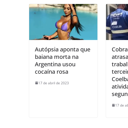
k
Autópsia aponta que
Cobra
baiana morta na
atras
Argentina usou
traba
cocaína rosa
tercei
Coelb
17 de abril de 2023
ativid
segun
17 de a