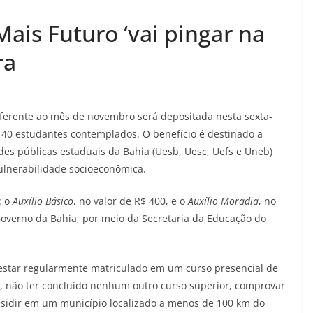
ais Futuro ‘vai pingar na
ra
ferente ao mês de novembro será depositada nesta sexta-
140 estudantes contemplados. O benefício é destinado a
des públicas estaduais da Bahia (Uesb, Uesc, Uefs e Uneb)
ulnerabilidade socioeconômica.
: o
Auxílio Básico
, no valor de R$ 400, e o
Auxílio Moradia
, no
 Governo da Bahia, por meio da Secretaria da Educação do
e estar regularmente matriculado em um curso presencial de
 não ter concluído nenhum outro curso superior, comprovar
esidir em um município localizado a menos de 100 km do