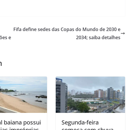
Fifa define sedes das Copas do Mundo de 2030 e
ões e
2034; saiba detalhes
m
l baiana possui
Segunda-feira
aias impróprias
começa com chuva