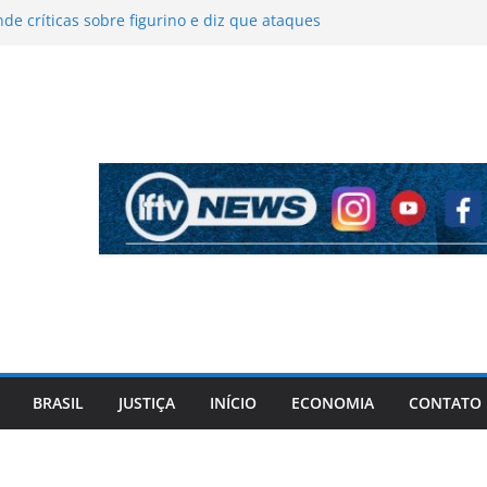
de críticas sobre figurino e diz que ataques
ram vendas da turnê
impedir apreensão de relógios de luxo de
ner durante operação da PF
a fogo parcialmente no Centro de Mata de São
geiros deixam veículo sem ferimentos
 é socorrido após apresentar surto no Centro
e Salvador
onaro diz que aceitará resultado das eleições,
 defender mais transparência nas urnas
BRASIL
JUSTIÇA
INÍCIO
ECONOMIA
CONTATO