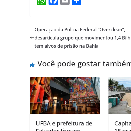
W
F
E
S
h
a
m
h
at
c
ai
ar
s
e
l
e
Operação da Policia Federal “Overclean”,
A
b
desarticula grupo que movimentou 1,4 Bilh
p
o
tem alvos de prisão na Bahia
p
o
Você pode gostar també
k
UFBA e prefeitura de
Capita
Salvador firmam
18 pr