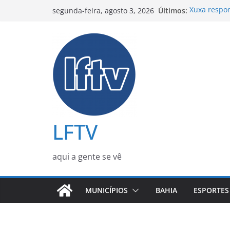
Pular
Últimos:
Xuxa respon
segunda-feira, agosto 3, 2026
para
impulsiona
PGR tentou 
o
Jaques Wag
conteúdo
Ônibus peg
João; passa
Darino Sena
Histórico d
Flávio Bols
mas volta a
eletrônicas
LFTV
aqui a gente se vê
MUNICÍPIOS
BAHIA
ESPORTES