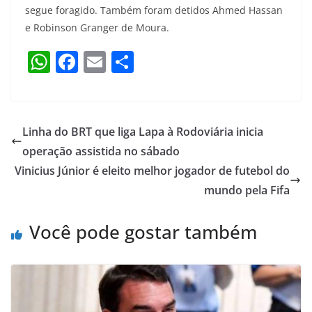
segue foragido. Também foram detidos Ahmed Hassan
e Robinson Granger de Moura.
W
F
E
S
h
a
m
h
at
c
ai
ar
s
e
l
e
Linha do BRT que liga Lapa à Rodoviária inicia
A
b
operação assistida no sábado
p
o
Vinicius Júnior é eleito melhor jogador de futebol do
p
o
mundo pela Fifa
k
Você pode gostar também