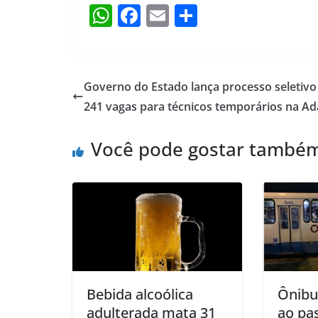
W
F
E
S
h
a
m
h
at
c
ai
ar
s
e
l
e
Governo do Estado lança processo seletiv
A
b
241 vagas para técnicos temporários na A
p
o
Você pode gostar també
p
o
k
Bebida alcoólica
Ônibu
adulterada mata 31
ao pas