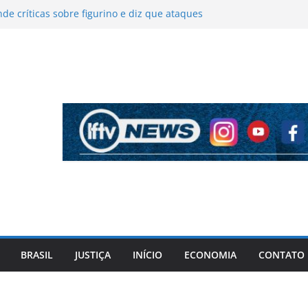
de críticas sobre figurino e diz que ataques
ram vendas da turnê
impedir apreensão de relógios de luxo de
ner durante operação da PF
a fogo parcialmente no Centro de Mata de São
geiros deixam veículo sem ferimentos
 é socorrido após apresentar surto no Centro
e Salvador
onaro diz que aceitará resultado das eleições,
 defender mais transparência nas urnas
BRASIL
JUSTIÇA
INÍCIO
ECONOMIA
CONTATO