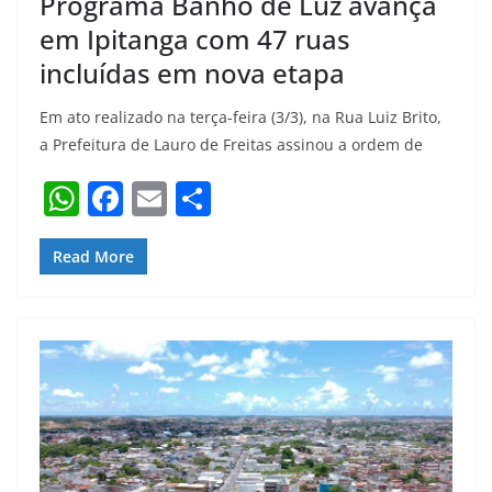
Programa Banho de Luz avança
em Ipitanga com 47 ruas
incluídas em nova etapa
Em ato realizado na terça-feira (3/3), na Rua Luiz Brito,
a Prefeitura de Lauro de Freitas assinou a ordem de
W
F
E
S
h
a
m
h
at
c
ai
ar
Read More
s
e
l
e
A
b
p
o
p
o
k