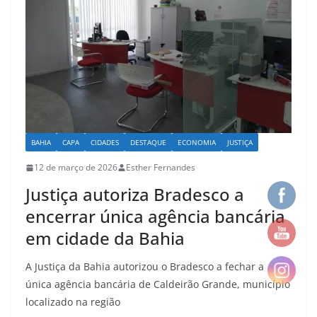
k
BAHIA
CAPA
CIDADES
DESTAQUE
ECONOMIA
JUSTIÇA
12 de março de 2026
Esther Fernandes
Justiça autoriza Bradesco a
encerrar única agência bancária
em cidade da Bahia
A Justiça da Bahia autorizou o Bradesco a fechar a
única agência bancária de Caldeirão Grande, município
localizado na região