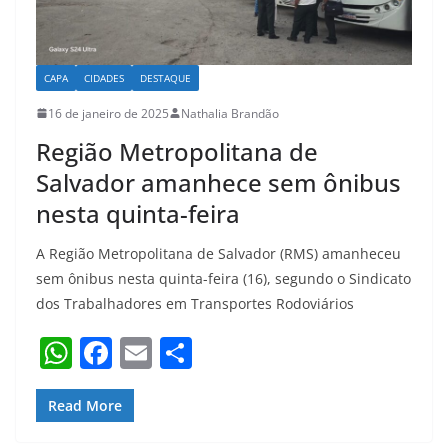
CAPA
CIDADES
DESTAQUE
16 de janeiro de 2025
Nathalia Brandão
Região Metropolitana de
Salvador amanhece sem ônibus
nesta quinta-feira
A Região Metropolitana de Salvador (RMS) amanheceu
sem ônibus nesta quinta-feira (16), segundo o Sindicato
dos Trabalhadores em Transportes Rodoviários
W
F
E
S
h
a
m
h
at
c
ai
ar
Read More