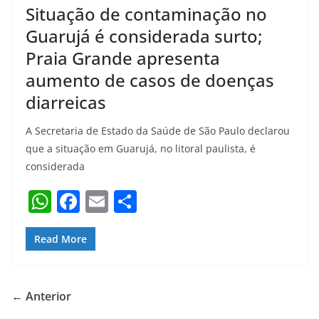
Situação de contaminação no
Guarujá é considerada surto;
Praia Grande apresenta
aumento de casos de doenças
diarreicas
A Secretaria de Estado da Saúde de São Paulo declarou
que a situação em Guarujá, no litoral paulista, é
considerada
W
F
E
S
h
a
m
h
at
c
ai
ar
Read More
s
e
l
e
A
b
← Anterior
p
o