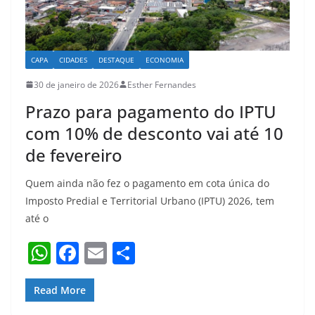
CAPA
CIDADES
DESTAQUE
ECONOMIA
30 de janeiro de 2026
Esther Fernandes
Prazo para pagamento do IPTU
com 10% de desconto vai até 10
de fevereiro
Quem ainda não fez o pagamento em cota única do
Imposto Predial e Territorial Urbano (IPTU) 2026, tem
até o
W
F
E
S
h
a
m
h
at
c
ai
ar
Read More