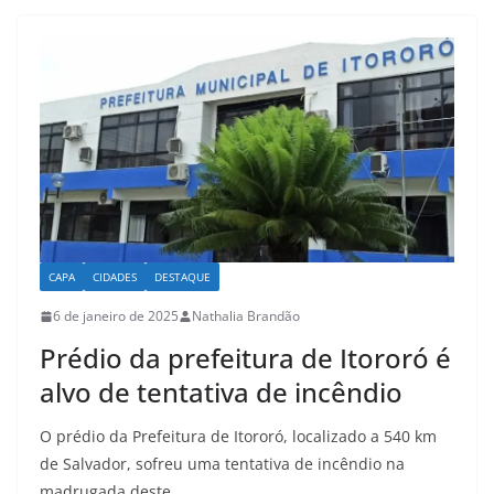
s
e
l
e
A
b
p
o
p
o
k
CAPA
CIDADES
DESTAQUE
6 de janeiro de 2025
Nathalia Brandão
Prédio da prefeitura de Itororó é
alvo de tentativa de incêndio
O prédio da Prefeitura de Itororó, localizado a 540 km
de Salvador, sofreu uma tentativa de incêndio na
madrugada deste