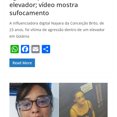
elevador; vídeo mostra
sufocamento
A influenciadora digital Nayara da Conceição Brito, de
23 anos, foi vítima de agressão dentro de um elevador
em Goiânia
W
F
E
S
h
a
m
h
at
c
ai
ar
Read More
s
e
l
e
A
b
p
o
p
o
k