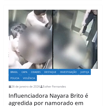
s
e
l
e
A
b
p
o
p
o
k
BRASIL
CAPA
CIDADES
DESTAQUE
INVESTIGAÇÃO
JUSTIÇA
POLICIA
VIOLÊNCIA
26 de janeiro de 2026
Esther Fernandes
Influenciadora Nayara Brito é
agredida por namorado em