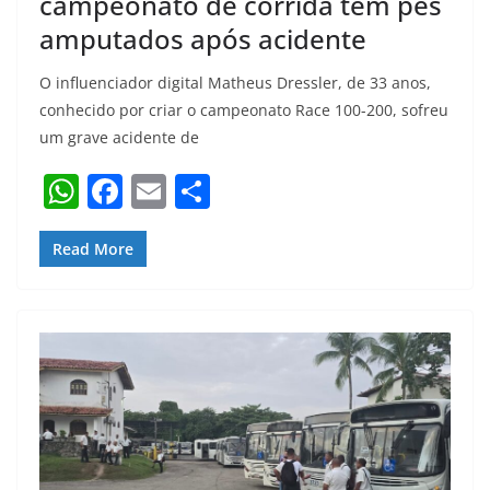
campeonato de corrida tem pés
amputados após acidente
O influenciador digital Matheus Dressler, de 33 anos,
conhecido por criar o campeonato Race 100-200, sofreu
um grave acidente de
W
F
E
S
h
a
m
h
at
c
ai
ar
Read More
s
e
l
e
A
b
p
o
p
o
k