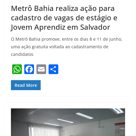
Metrô Bahia realiza ação para
cadastro de vagas de estágio e
Jovem Aprendiz em Salvador
O Metrô Bahia promove, entre os dias 8 e 11 de junho,
uma ação gratuita voltada ao cadastramento de
candidatos
W
F
E
S
h
a
m
h
at
c
ai
ar
Read More
s
e
l
e
A
b
p
o
p
o