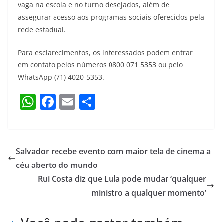
vaga na escola e no turno desejados, além de
assegurar acesso aos programas sociais oferecidos pela
rede estadual.
Para esclarecimentos, os interessados podem entrar
em contato pelos números 0800 071 5353 ou pelo
WhatsApp (71) 4020-5353.
W
F
E
S
h
a
m
h
at
c
ai
ar
s
e
l
e
Salvador recebe evento com maior tela de cinema a
A
b
céu aberto do mundo
p
o
Rui Costa diz que Lula pode mudar ‘qualquer
p
o
ministro a qualquer momento’
k