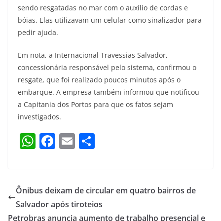
sendo resgatadas no mar com o auxílio de cordas e
bóias. Elas utilizavam um celular como sinalizador para
pedir ajuda.
Em nota, a Internacional Travessias Salvador,
concessionária responsável pelo sistema, confirmou o
resgate, que foi realizado poucos minutos após o
embarque. A empresa também informou que notificou
a Capitania dos Portos para que os fatos sejam
investigados.
W
F
E
S
h
a
m
h
at
c
ai
ar
s
e
l
e
Ônibus deixam de circular em quatro bairros de
A
b
Salvador após tiroteios
p
o
Petrobras anuncia aumento de trabalho presencial e