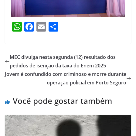
W
F
E
S
h
a
m
h
at
c
ai
ar
s
e
l
e
MEC divulga nesta segunda (12) resultado dos
A
b
pedidos de isenção da taxa do Enem 2025
p
o
Jovem é confundido com criminoso e morre durante
p
o
operação policial em Porto Seguro
k
Você pode gostar também