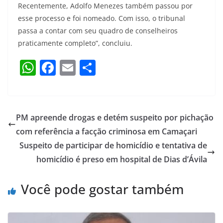
Recentemente, Adolfo Menezes também passou por
esse processo e foi nomeado. Com isso, o tribunal
passa a contar com seu quadro de conselheiros
praticamente completo”, concluiu.
W
F
E
S
h
a
m
h
at
c
ai
ar
s
e
l
e
PM apreende drogas e detém suspeito por pichação
A
b
com referência a facção criminosa em Camaçari
p
o
Suspeito de participar de homicídio e tentativa de
p
o
homicídio é preso em hospital de Dias d’Ávila
k
Você pode gostar também