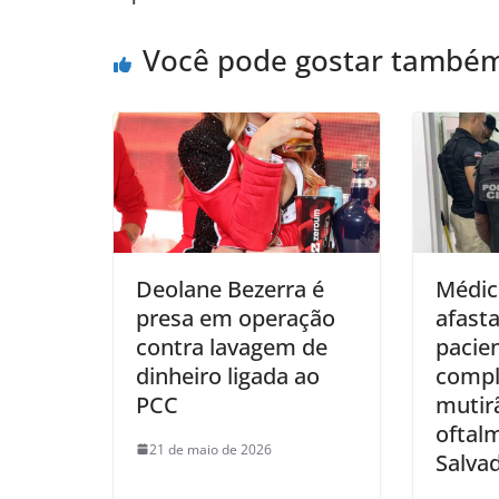
p
o
Você pode gostar també
p
o
k
Deolane Bezerra é
Médic
presa em operação
afast
contra lavagem de
pacie
dinheiro ligada ao
compl
PCC
mutir
oftal
21 de maio de 2026
Salva