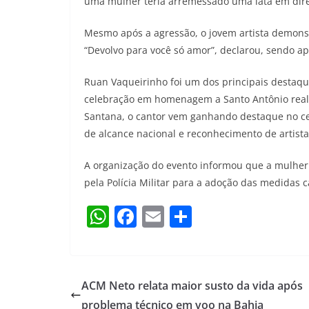
uma mulher teria arremessado uma lata em direç
Mesmo após a agressão, o jovem artista demonst
“Devolvo para você só amor”, declarou, sendo ap
Ruan Vaqueirinho foi um dos principais destaqu
celebração em homenagem a Santo Antônio real
Santana, o cantor vem ganhando destaque no ce
de alcance nacional e reconhecimento de artist
A organização do evento informou que a mulher
pela Polícia Militar para a adoção das medidas c
W
F
E
S
h
a
m
h
at
c
ai
ar
s
e
l
e
ACM Neto relata maior susto da vida após
A
b
problema técnico em voo na Bahia