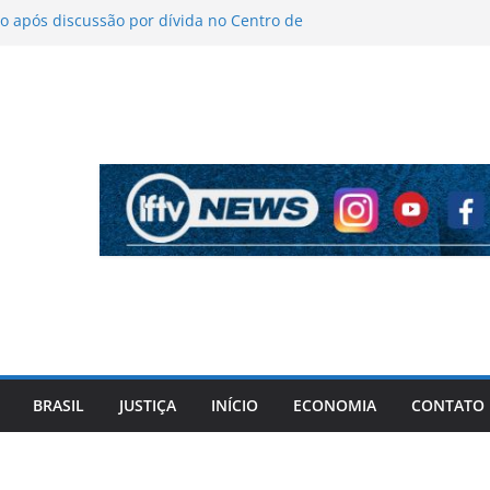
 após discussão por dívida no Centro de
o
íticas sobre figurino e diz que ataques
endas da turnê
 mantém indefinição sobre vice e diz que
artidos continuam
pela PF cita “apoio total” de ACM Neto ao
l Vorcaro
 tiros após criminosos invadirem
amaçari
BRASIL
JUSTIÇA
INÍCIO
ECONOMIA
CONTATO