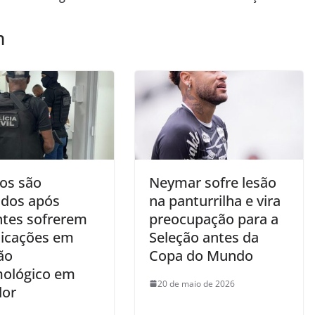
m
os são
Neymar sofre lesão
ados após
na panturrilha e vira
ntes sofrerem
preocupação para a
icações em
Seleção antes da
ão
Copa do Mundo
mológico em
20 de maio de 2026
dor