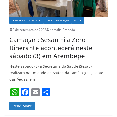
AREMBEPE
CAMAÇARI
CAPA
DESTAQUE
SAÚDE
2 de setembro de 2022
Nathalia Brandão
Camaçari: Sesau Fila Zero
Itinerante acontecerá neste
sábado (3) em Arembepe
Neste sábado (3) a Secretaria da Saúde (Sesau)
realizará na Unidade de Saúde da Família (USF) Fonte
das Águas, em
W
F
E
S
h
a
m
h
at
c
ai
ar
Read More