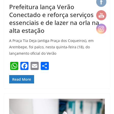
Prefeitura lança Verão
Conectado e reforça serviços
essenciais e de lazer na orla na
alta estação
A Praça Tia Deja (antiga Praça dos Coqueiros), em
Arembepe, foi palco, nesta quinta-feira (18), do
lançamento oficial do Verão
W
F
E
S
h
a
m
h
at
c
ai
ar
Read More
s
e
l
e
A
b
p
o