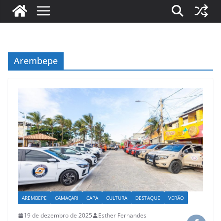
Arembepe
AREMBEPE
CAMAÇARI
CAPA
CULTURA
DESTAQUE
VERÃO
19 de dezembro de 2025
Esther Fernandes