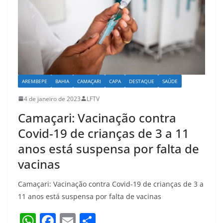
p
o
k
AREMBEPE
BAHIA
CAMAÇARI
CAPA
DESTAQUE
SAÚDE
4 de janeiro de 2023
LFTV
Camaçari: Vacinação contra
Covid-19 de crianças de 3 a 11
anos está suspensa por falta de
vacinas
Camaçari: Vacinação contra Covid-19 de crianças de 3 a
11 anos está suspensa por falta de vacinas
W
F
E
S