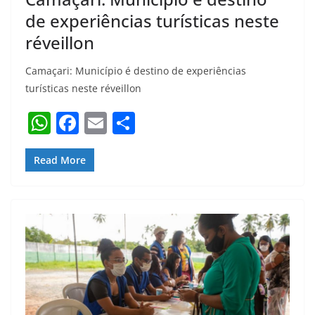
de experiências turísticas neste
réveillon
Camaçari: Município é destino de experiências
turísticas neste réveillon
W
F
E
S
h
a
m
h
at
c
ai
ar
Read More
s
e
l
e
A
b
p
o
p
o
k