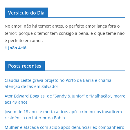
s
e
l
e
A
b
Versículo do Dia
p
o
p
o
No amor, não há temor; antes, o perfeito amor lança fora o
temor; porque o temor tem consigo a pena, e o que teme não
k
é perfeito em amor.
1 João 4:18
Posts recentes
Claudia Leitte grava projeto no Porto da Barra e chama
atenção de fãs em Salvador
Ator Edward Boggiss, de “Sandy & Junior” e “Malhação”, morre
aos 49 anos
Jovem de 18 anos é morta a tiros após criminosos invadirem
residência no interior da Bahia
Mulher é atacada com ácido após denunciar ex-companheiro